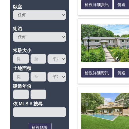
檢視詳細資訊
傳送
臥室
衛浴
常駐大小
土地面積
檢視詳細資訊
傳送
建造年份
依 MLS # 搜尋
檢視結果