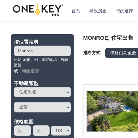
首頁
檢視房產
您的選擇
MONROE, 住宅出售
按位置搜尋
排序方式:
比如: 城市、州、國家/地區、郵遞
區號
或
地圖搜尋
不動產類型
價格範圍