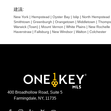
建議:
New York
|
Hempstead
|
Oyster Bay
|
Islip
|
North Hempstead
Smithtown
|
Greenburgh
|
Orangetown
|
Middletown
|
Thomps
Warwick (Town)
|
Mount Vernon
|
White Plains
|
New Rochelle
Haverstraw
|
Fallsburg
|
New Windsor
|
Walton
|
Colchester
400 Broadhollow Road, Suite 5
Farmingdale, NY, 11735