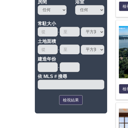
房間
浴室
檢
常駐大小
土地面積
建造年份
依 MLS # 搜尋
檢
檢視結果