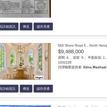
視詳細資訊
傳送
儲存房產
566 Shore Road E，North 
$9,488,000
房間: 6， 浴室: 5， 半套衛浴: 1， 
1032128
代理物業提供者:
Edna Mashaal 
視詳細資訊
傳送
儲存房產