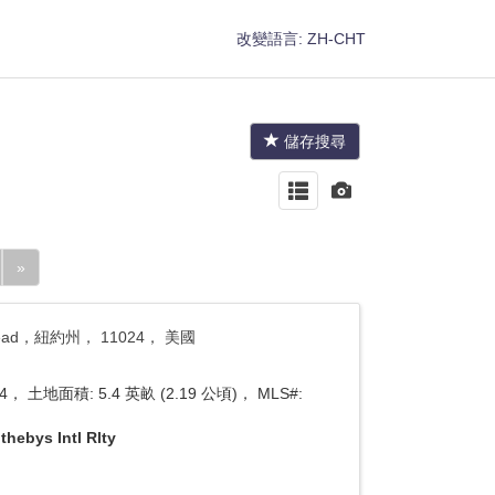
改變語言:
ZH-CHT
儲存搜尋
»
pstead，紐約州， 11024， 美國
， 土地面積: 5.4 英畝 (2.19 公頃)， MLS#:
thebys Intl Rlty