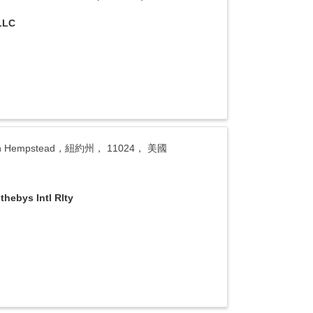
LLC
North Hempstead，紐約州， 11024， 美國
thebys Intl Rlty