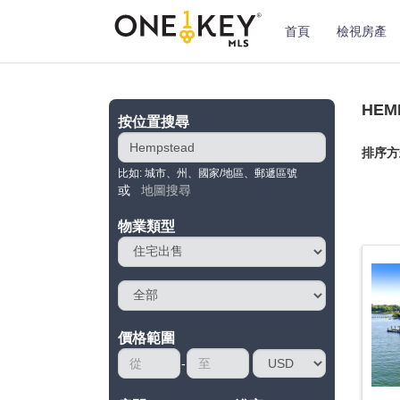
首頁
檢視房產
HEM
按位置搜尋
排序方
比如: 城市、州、國家/地區、郵遞區號
或
地圖搜尋
物業類型
價格範圍