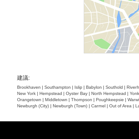
建議:
Brookhaven
|
Southampton
|
Islip
|
Babylon
|
Southold
|
River
New York
|
Hempstead
|
Oyster Bay
|
North Hempstead
|
Yonk
Orangetown
|
Middletown
|
Thompson
|
Poughkeepsie
|
Warwi
Newburgh (City)
|
Newburgh (Town)
|
Carmel
|
Out of Area
|
L