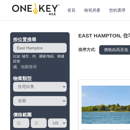
首頁
檢視房產
您的選擇
EAST HAMPTON, 
按位置搜尋
排序方式:
比如: 城市、州、國家/地區、郵遞
區號
或
地圖搜尋
物業類型
價格範圍