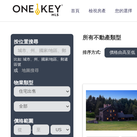
首頁
檢視房產
您的選擇
所有不動產類型
按位置搜尋
排序方式:
比如: 城市、州、國家/地區、郵遞
區號
或
地圖搜尋
物業類型
價格範圍