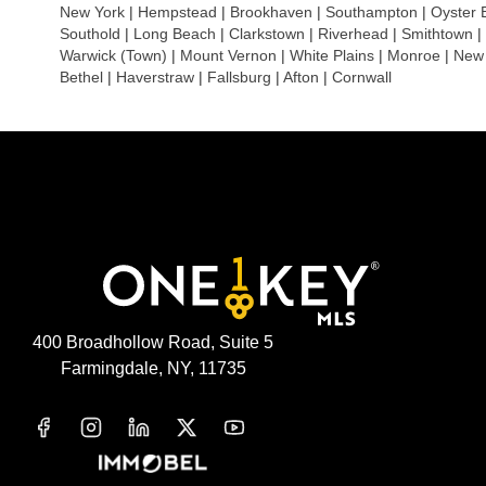
New York
|
Hempstead
|
Brookhaven
|
Southampton
|
Oyster 
Southold
|
Long Beach
|
Clarkstown
|
Riverhead
|
Smithtown
|
Warwick (Town)
|
Mount Vernon
|
White Plains
|
Monroe
|
New 
Bethel
|
Haverstraw
|
Fallsburg
|
Afton
|
Cornwall
400 Broadhollow Road, Suite 5
Farmingdale, NY, 11735