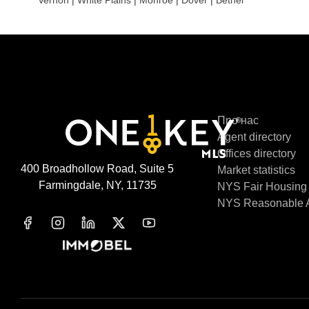
Vernon
|
White Plains
|
Monroe
|
Dover
|
Bethel
Про нас
Agent directory
Offices directory
400 Broadhollow Road, Suite 5
Market statistics
Farmingdale, NY, 11735
NYS Fair Housing
NYS Reasonable A