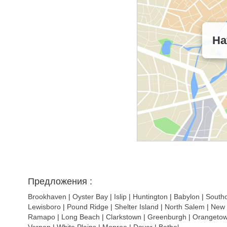
На
Предложения :
Brookhaven
|
Oyster Bay
|
Islip
|
Huntington
|
Babylon
|
Southo
Lewisboro
|
Pound Ridge
|
Shelter Island
|
North Salem
|
New F
Ramapo
|
Long Beach
|
Clarkstown
|
Greenburgh
|
Orangeto