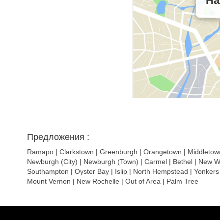
На
Предложения :
Ramapo
|
Clarkstown
|
Greenburgh
|
Orangetown
|
Middletow
Newburgh (City)
|
Newburgh (Town)
|
Carmel
|
Bethel
|
New W
Southampton
|
Oyster Bay
|
Islip
|
North Hempstead
|
Yonkers
Mount Vernon
|
New Rochelle
|
Out of Area
|
Palm Tree