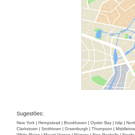
Sugestões:
New York
|
Hempstead
|
Brookhaven
|
Oyster Bay
|
Islip
|
Nor
Clarkstown
|
Smithtown
|
Greenburgh
|
Thompson
|
Middleto
White Plains
|
Mount Vernon
|
Monroe
|
New Rochelle
|
Newbur