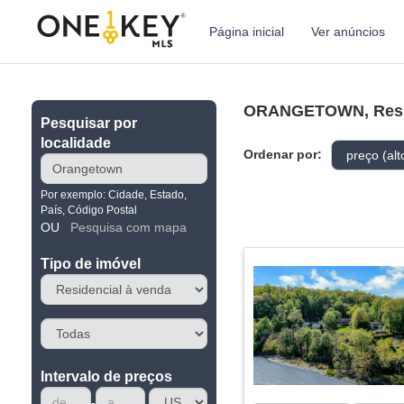
Página inicial
Ver anúncios
ORANGETOWN, Resid
Pesquisar por
localidade
Ordenar por:
Por exemplo: Cidade, Estado,
País, Código Postal
OU
Pesquisa com mapa
Tipo de imóvel
Intervalo de preços