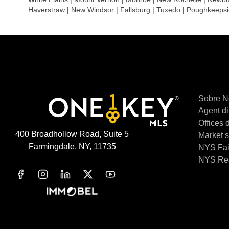
Haverstraw
|
New Windsor
|
Fallsburg
|
Tuxedo
|
Poughkeepsi
Sobre N
Agent di
Offices 
400 Broadhollow Road, Suite 5
Market st
Farmingdale, NY, 11735
NYS Fai
NYS Rea