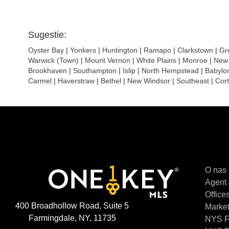
Sugestie:
Oyster Bay
|
Yonkers
|
Huntington
|
Ramapo
|
Clarkstown
|
Gr
Warwick (Town)
|
Mount Vernon
|
White Plains
|
Monroe
|
New 
Brookhaven
|
Southampton
|
Islip
|
North Hempstead
|
Babylo
Carmel
|
Haverstraw
|
Bethel
|
New Windsor
|
Southeast
|
Cort
O nas
Agent 
Offices
400 Broadhollow Road, Suite 5
Market 
Farmingdale, NY, 11735
NYS Fa