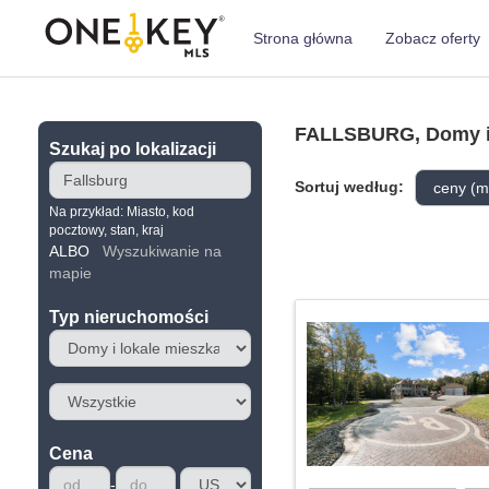
Strona główna
Zobacz oferty
FALLSBURG, Domy i 
Szukaj po lokalizacji
Sortuj według:
Na przykład: Miasto, kod
pocztowy, stan, kraj
ALBO
Wyszukiwanie na
mapie
Typ nieruchomości
Cena