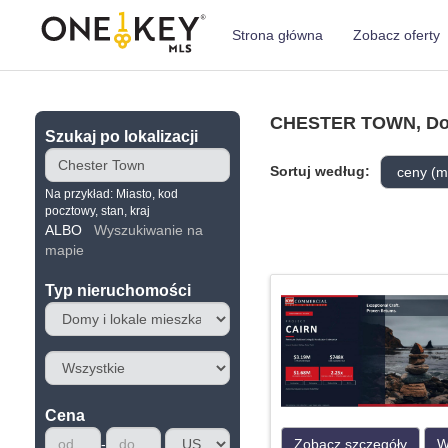
Strona główna
Zobacz oferty
CHESTER TOWN, Domy
Szukaj po lokalizacji
Sortuj według:
Na przykład: Miasto, kod
pocztowy, stan, kraj
ALBO
Wyszukiwanie na
mapie
Typ nieruchomości
Cena
Zobacz szczegóły
W