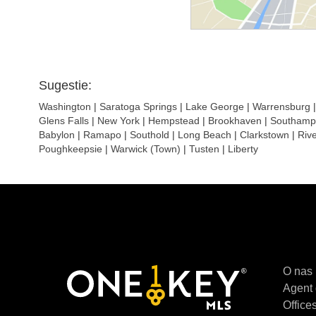
Sugestie:
Washington
|
Saratoga Springs
|
Lake George
|
Warrensburg
Glens Falls
|
New York
|
Hempstead
|
Brookhaven
|
Southamp
Babylon
|
Ramapo
|
Southold
|
Long Beach
|
Clarkstown
|
Riv
Poughkeepsie
|
Warwick (Town)
|
Tusten
|
Liberty
O nas
Agent 
Offices