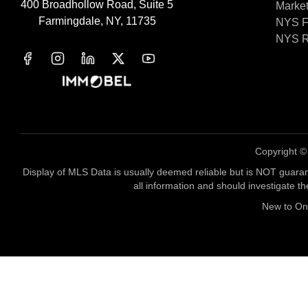
400 Broadhollow Road, Suite 5
Market 
Farmingdale, NY, 11735
NYS Fa
NYS R
Copyright 
Display of MLS Data is usually deemed reliable but is NOT guaran
all information and should investigate t
New to O