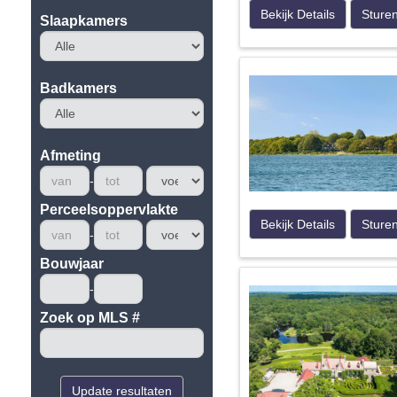
Bekijk Details
Sture
Slaapkamers
Badkamers
Afmeting
Perceelsoppervlakte
Bekijk Details
Sture
Bouwjaar
Zoek op MLS #
Update resultaten