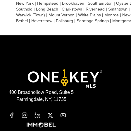
New York
|
Hempstead
|
Brookhaven
|
Southampton
|
Oyster 
Southold
|
Long Beach
|
Clarkstown
|
Riverhead
|
Smithtown
|
Warwick (Town)
|
Mount Vernon
|
White Plains
|
Monroe
|
New 
Bethel
|
Haverstraw
|
Fallsburg
|
Saratoga Springs
|
Montgome
400 Broadhollow Road, Suite 5
Farmingdale, NY, 11735