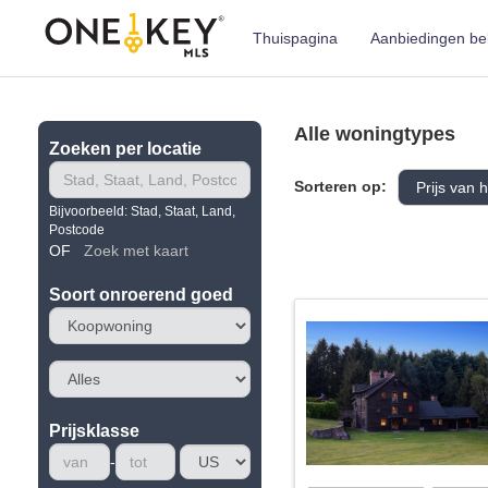
Thuispagina
Aanbiedingen be
Alle woningtypes
Zoeken per locatie
Sorteren op:
Bijvoorbeeld: Stad, Staat, Land,
Postcode
OF
Zoek met kaart
Soort onroerend goed
Prijsklasse